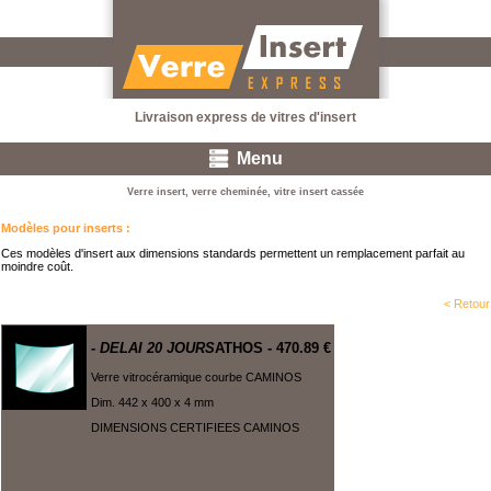
Livraison express de vitres d'insert
Menu
Verre insert, verre cheminée, vitre insert cassée
Modèles pour inserts
:
Ces modèles d'insert aux dimensions standards permettent un remplacement parfait au
moindre coût.
< Retour
- DELAI 20 JOURS
ATHOS
- 470.89 €
Verre vitrocéramique courbe CAMINOS
Dim. 442 x 400 x 4 mm
DIMENSIONS CERTIFIEES CAMINOS