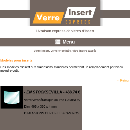
Livraison express de vitres d'insert
Menu
Verre insert, verre cheminée, vitre insert cassée
Modèles pour inserts
:
Ces modèles d'insert aux dimensions standards permettent un remplacement parfait au
moindre coût.
< Retour
- EN STOCK
SEVILLA
- 438.74 €
Verre vitrocéramique courbe CAMINOS
Dim. 495 x 330 x 4 mm
DIMENSIONS CERTIFIEES CAMINOS