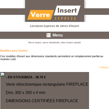
Livraison express de vitres d'insert
Menu
Verre insert, verre cheminée, vitre insert cassée
Modèles pour inserts
:
Ces modèles d'insert aux dimensions standards permettent un remplacement parfait au
moindre coût.
< Retour
- EN STOCK
IBIZA
- 38.70 €
Verre vitrocéramique rectangulaire FIREPLACE
Dim. 300 x 300 x 4 mm
DIMENSIONS CERTIFIÉES
FIREPLACE