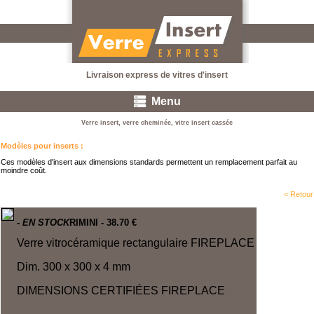
Livraison express de vitres d'insert
Menu
Verre insert, verre cheminée, vitre insert cassée
Modèles pour inserts
:
Ces modèles d'insert aux dimensions standards permettent un remplacement parfait au
moindre coût.
< Retour
- EN STOCK
RIMINI
- 38.70 €
Verre vitrocéramique rectangulaire FIREPLACE
Dim. 300 x 300 x 4 mm
DIMENSIONS CERTIFIÉES
FIREPLACE