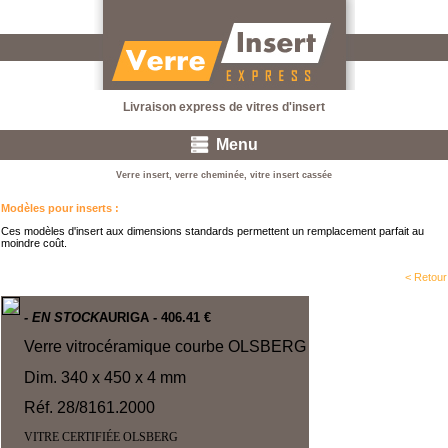
Livraison express de vitres d'insert
Menu
Verre insert, verre cheminée, vitre insert cassée
Modèles pour inserts
:
Ces modèles d'insert aux dimensions standards permettent un remplacement parfait au
moindre coût.
< Retour
- EN STOCK
AURIGA
- 406.41 €
Verre vitrocéramique courbe OLSBERG
Dim. 340 x 450 x 4 mm
Réf. 28/8161.2000
VITRE CERTIFIÉE OLSBERG