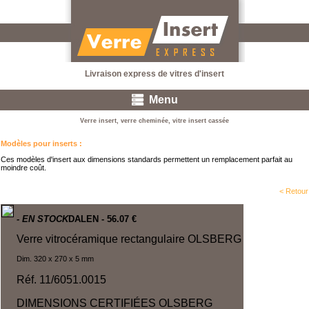
Livraison express de vitres d'insert
Menu
Verre insert, verre cheminée, vitre insert cassée
Modèles pour inserts
:
Ces modèles d'insert aux dimensions standards permettent un remplacement parfait au
moindre coût.
< Retour
- EN STOCK
DALEN
- 56.07 €
Verre vitrocéramique rectangulaire OLSBERG
Dim. 320 x 270 x 5 mm
Réf. 11/6051.0015
DIMENSIONS CERTIFIÉES
OLSBERG