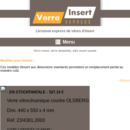
Livraison express de vitres d'insert
Menu
Verre insert, verre cheminée, vitre insert cassée
Modèles pour inserts
:
Ces modèles d'insert aux dimensions standards permettent un remplacement parfait au
moindre coût.
< Retour
- EN STOCK
FANTALE
- 527.14 €
Verre vitrocéramique courbe OLSBERG
Dim. 440 x 550 x 4 mm
Réf. 23/4381.2000
VITRE CERTIFIÉE OLSBERG