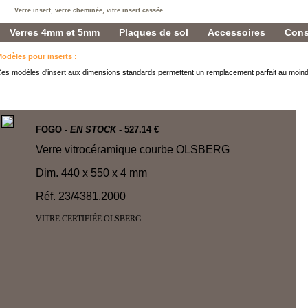
Verre insert, verre cheminée, vitre insert cassée
Verres 4mm et 5mm
Plaques de sol
Accessoires
Cons
odèles pour inserts
:
es modèles d'insert aux dimensions standards permettent un remplacement parfait au moind
FOGO
- EN STOCK
- 527.14 €
Verre vitrocéramique courbe OLSBERG
Dim. 440 x 550 x 4 mm
Réf. 23/4381.2000
VITRE CERTIFIÉE OLSBERG