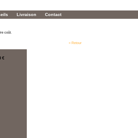
eils
Livraison
Contact
re coût.
< Retour
0 €