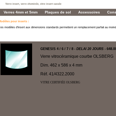
Verre insert, verre cheminée, vitre insert cassée
Verres 4mm et 5mm
Plaques de sol
Accessoires
Cons
odèles pour inserts
:
es modèles d'insert aux dimensions standards permettent un remplacement parfait au moind
GENESIS 4 / 6 / 7 / 8
- DELAI 20 JOURS
- 648.0
Verre vitrocéramique courbe OLSBERG
Dim. 462 x 586 x 4 mm
Réf. 41/4322.2000
VITRE CERTIFIÉE OLSBERG