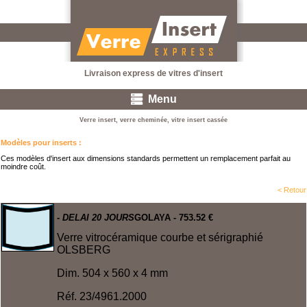
Livraison express de vitres d'insert
Menu
Verre insert, verre cheminée, vitre insert cassée
Modèles pour inserts
:
Ces modèles d'insert aux dimensions standards permettent un remplacement parfait au
moindre coût.
< Retour
- DELAI 20 JOURS
GOLAYA
- 753.52 €
Verre vitrocéramique courbe et sérigraphié
OLSBERG
Dim. 504 x 560 x 4 mm
Réf.
23/4961.2000