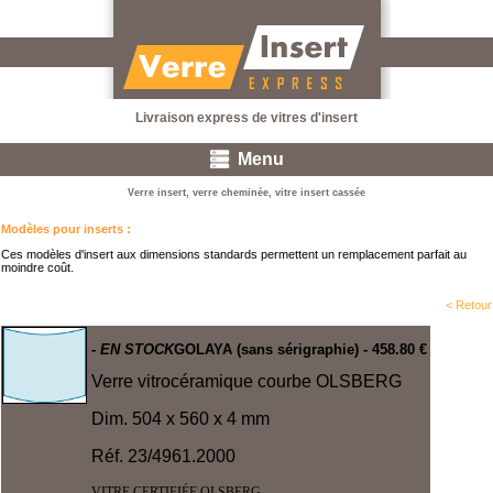
Livraison express de vitres d'insert
Menu
Verre insert, verre cheminée, vitre insert cassée
Modèles pour inserts
:
Ces modèles d'insert aux dimensions standards permettent un remplacement parfait au
moindre coût.
< Retour
- EN STOCK
GOLAYA (sans sérigraphie)
- 458.80 €
Verre vitrocéramique courbe OLSBERG
Dim. 504 x 560 x 4 mm
Réf.
23/4961.2000
VITRE CERTIFIÉE OLSBERG