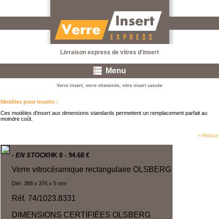
Livraison express de vitres d'insert
Menu
Verre insert, verre cheminée, vitre insert cassée
Modèles pour inserts
:
Ces modèles d'insert aux dimensions standards permettent un remplacement parfait au
moindre coût.
< Retour
- EN STOCK
HK 8
- 94.68 €
Verre vitrocéramique rectangulaire OLSBERG
Dim. 388 x 376 x 5 mm
Réf. 74/1023.8331
DIMENSIONS CERTIFIÉES
OLSBERG