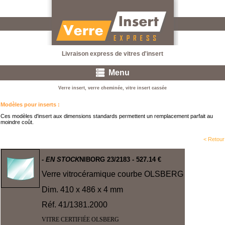
Livraison express de vitres d'insert
Menu
Verre insert, verre cheminée, vitre insert cassée
Modèles pour inserts
:
Ces modèles d'insert aux dimensions standards permettent un remplacement parfait au
moindre coût.
< Retour
- EN STOCK
NIBORG 23/2183
- 527.14 €
Verre vitrocéramique courbe OLSBERG
Dim. 410 x 486 x 4 mm
Réf. 41/1381.2000
VITRE CERTIFIÉE OLSBERG