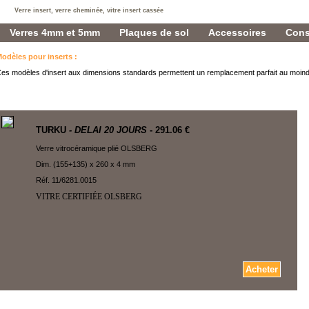
Verre insert, verre cheminée, vitre insert cassée
Verres 4mm et 5mm
Plaques de sol
Accessoires
Cons
odèles pour inserts
:
es modèles d'insert aux dimensions standards permettent un remplacement parfait au moind
TURKU
- DELAI 20 JOURS
- 291.06 €
Verre vitrocéramique plié OLSBERG
Dim. (155+135) x 260 x 4 mm
Réf. 11/6281.0015
VITRE CERTIFIÉE OLSBERG