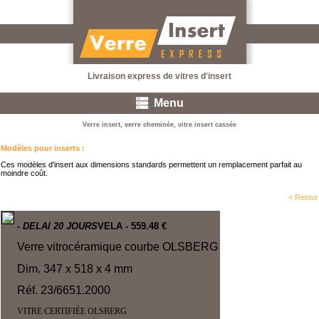
Livraison express de vitres d'insert
Menu
Verre insert, verre cheminée, vitre insert cassée
Modèles pour inserts
:
Ces modèles d'insert aux dimensions standards permettent un remplacement parfait au
moindre coût.
< Retour
- DELAI 20 JOURS
VELA
- 559.48 €
Verre vitrocéramique courbe OLSBERG
Dim. 347 x 518 x 4 mm
Réf. 23/6651.2000
VITRE CERTIFIÉE OLSBERG