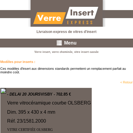
Livraison express de vitres d'insert
Menu
Verre insert, verre cheminée, vitre insert cassée
Modèles pour inserts
:
Ces modèles d'insert aux dimensions standards permettent un remplacement parfait au
moindre coût.
< Retour
- DELAI 20 JOURS
VISBY
- 702.85 €
Verre vitrocéramique courbe OLSBERG
Dim. 395 x 430 x 4 mm
Réf. 23/1581.2000
VITRE CERTIFIÉE OLSBERG