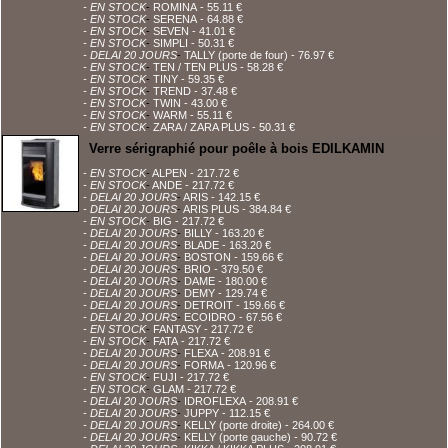
- EN STOCK
-
ROMINA
- 55.11 €
- EN STOCK
-
SERENA
- 64.88 €
- EN STOCK
-
SEVEN
- 41.01 €
- EN STOCK
-
SIMPLI
- 50.31 €
- DELAI 20 JOURS
-
TALLY (porte de four)
- 76.97 €
- EN STOCK
-
TEN / TEN PLUS
- 58.28 €
- EN STOCK
-
TINY
- 59.35 €
- EN STOCK
-
TREND
- 37.48 €
- EN STOCK
-
TWIN
- 43.00 €
- EN STOCK
-
WARM
- 55.11 €
- EN STOCK
-
ZARA / ZARA PLUS
- 50.31 €
Verre sérigraphié pour poêle à bois EDILKAMIN
- EN STOCK
-
ALPEN
- 217.72 €
- EN STOCK
-
ANDE
- 217.72 €
- DELAI 20 JOURS
-
ARIS
- 142.15 €
- DELAI 20 JOURS
-
ARIS PLUS
- 384.84 €
- EN STOCK
-
BIG
- 217.72 €
- DELAI 20 JOURS
-
BILLY
- 163.20 €
- DELAI 20 JOURS
-
BLADE
- 163.20 €
- DELAI 20 JOURS
-
BOSTON
- 159.66 €
- DELAI 20 JOURS
-
BRIO
- 379.50 €
- DELAI 20 JOURS
-
DAME
- 180.00 €
- DELAI 20 JOURS
-
DEMY
- 129.74 €
- DELAI 20 JOURS
-
DETROIT
- 159.66 €
- DELAI 20 JOURS
-
ECOIDRO
- 67.56 €
- EN STOCK
-
FANTASY
- 217.72 €
- EN STOCK
-
FATA
- 217.72 €
- DELAI 20 JOURS
-
FLEXA
- 208.91 €
- DELAI 20 JOURS
-
FORMA
- 120.96 €
- EN STOCK
-
FUJI
- 217.72 €
- EN STOCK
-
GLAM
- 217.72 €
- DELAI 20 JOURS
-
IDROFLEXA
- 208.91 €
- DELAI 20 JOURS
-
JUPPY
- 112.15 €
- DELAI 20 JOURS
-
KELLY (porte droite)
- 264.00 €
- DELAI 20 JOURS
-
KELLY (porte gauche)
- 90.72 €