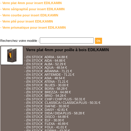
- Verre plat 4mm pour insert EDILKAMIN
- Verre sérigraphié pour insert EDILKAMIN
- Verre courbe pour insert EDILKAMIN
- Verre plié pour insert EDILKAMIN
- Verre prismatique pour insert EDILKAMIN
Recherchez votre modèle :
Verre plat 4mm pour poêle à bois EDILKAMIN
- EN STOCK
-
ADRIA
- 64.88 €
- EN STOCK
-
AIDA
- 64.88 €
- EN STOCK
-
ALBA
- 52.29 €
- EN STOCK
-
AQUA
- 48.54 €
- EN STOCK
-
ARIANNA
- 71.21 €
- EN STOCK
-
ARTEMIDE
- 71.21 €
- EN STOCK
-
ASIA
- 48.54 €
- EN STOCK
-
ATENA
- 71.21 €
- EN STOCK
-
BLUES
- 30.00 €
- EN STOCK
-
BORA
- 58.28 €
- EN STOCK
-
BREZZA
- 64.88 €
- EN STOCK
-
BRIO
- 54.28 €
- EN STOCK
-
CHIP / CHIP PLUS
- 50.31 €
- EN STOCK
-
CLASSICA / CLASSICA PLUS
- 50.31 €
- EN STOCK
-
DAFNE
- 30.00 €
- EN STOCK
-
DAISY
- 42.81 €
- EN STOCK
-
DIDA / DIDA PLUS
- 58.28 €
- EN STOCK
-
DISCO
- 64.88 €
- EN STOCK
-
ELF
- 30.00 €
- EN STOCK
-
FLEXA
- 40.89 €
- EN STOCK
-
FOLK
- 41.01 €
- EN STOCK
-
FORMA
- 43.00 €