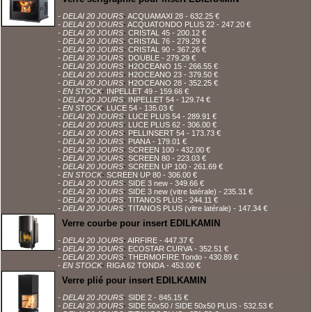
- DELAI 20 JOURS
-
ACQUAMAXI 28
- 632.25 €
- DELAI 20 JOURS
-
ACQUATONDO PLUS 22
- 247.20 €
- DELAI 20 JOURS
-
CRISTAL 45
- 200.12 €
- DELAI 20 JOURS
-
CRISTAL 76
- 279.29 €
- DELAI 20 JOURS
-
CRISTAL 90
- 367.26 €
- DELAI 20 JOURS
-
DOUBLE
- 279.29 €
- DELAI 20 JOURS
-
H2OCEANO 15
- 266.55 €
- DELAI 20 JOURS
-
H2OCEANO 23
- 379.50 €
- DELAI 20 JOURS
-
H2OCEANO 28
- 352.25 €
- EN STOCK
-
INPELLET 49
- 159.66 €
- DELAI 20 JOURS
-
INPELLET 54
- 129.74 €
- EN STOCK
-
LUCE 54
- 135.03 €
- DELAI 20 JOURS
-
LUCE PLUS 54
- 289.91 €
- DELAI 20 JOURS
-
LUCE PLUS 62
- 306.00 €
- DELAI 20 JOURS
-
PELLINSERT 54
- 173.73 €
- DELAI 20 JOURS
-
PIANA
- 179.01 €
- DELAI 20 JOURS
-
SCREEN 100
- 432.00 €
- DELAI 20 JOURS
-
SCREEN 80
- 223.03 €
- DELAI 20 JOURS
-
SCREEN UP 100
- 261.69 €
- EN STOCK
-
SCREEN UP 80
- 306.00 €
- DELAI 20 JOURS
-
SIDE 3 new
- 349.66 €
- DELAI 20 JOURS
-
SIDE 3 new (vitre latérale)
- 235.31 €
- DELAI 20 JOURS
-
TITANOS PLUS
- 244.11 €
- DELAI 20 JOURS
-
TITANOS PLUS (vitre latérale)
- 147.34 €
Verre courbe pour insert EDILKAMIN
- DELAI 20 JOURS
-
AIRFIRE
- 447.37 €
- DELAI 20 JOURS
-
ECOSTAR CURVA
- 352.51 €
- DELAI 20 JOURS
-
THERMOFIRE Tondo
- 430.89 €
- EN STOCK
-
RIGA 62 TONDA
- 453.00 €
Verre plié pour insert EDILKAMIN
- DELAI 20 JOURS
-
SIDE 2
- 845.15 €
- DELAI 20 JOURS
-
SIDE 50x50 / SIDE 50x50 PLUS
- 532.53 €