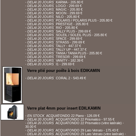
- DELAI 20 JOURS
-
KARMA
- 205.80 €
- DELAI 20 JOURS
-
LOGO
- 299.69 €
- DELAI 20 JOURS
-
MAGIC
- 205.80 €
- DELAI 20 JOURS
-
MOON
- 299.69 €
- DELAI 20 JOURS
-
NILO
- 205.80 €
- DELAI 20 JOURS
-
POLARIS / POLARIS PLUS
- 205.80 €
- DELAI 20 JOURS
-
PRESTIGE
- 205.80 €
- DELAI 20 JOURS
-
RIO
- 205.80 €
- DELAI 20 JOURS
-
SALLY PLUS
- 299.69 €
- DELAI 20 JOURS
-
SOLEIL / SOLEIL PLUS
- 205.80 €
- DELAI 20 JOURS
-
SPACE
- 299.69 €
- DELAI 20 JOURS
-
STRASS
- 299.69 €
- DELAI 20 JOURS
-
TALLY
- 447.37 €
- DELAI 20 JOURS
-
TALLY UP
- 447.37 €
- DELAI 20 JOURS
-
TANIA / TANIA PLUS
- 205.80 €
- DELAI 20 JOURS
-
TRESOR
- 299.69 €
- DELAI 20 JOURS
-
VANITY
- 182.39 €
- DELAI 20 JOURS
-
I1
- 299.69 €
Verre plié pour poêle à bois EDIKAMIN
- DELAI 20 JOURS
-
CORAL 2
- 543.49 €
Verre plat 4mm pour insert EDILKAMIN
- EN STOCK
-
ACQUATONDO 22 Piano
- 126.09 €
- DELAI 20 JOURS
-
ACQUATONDO 22 Prismatico
- 97.55 €
- DELAI 20 JOURS
-
ACQUATONDO 22 Prismatico (vitre latérale)
-
30.00 €
- DELAI 20 JOURS
-
ACQUATONDO 29 Lato Vetrato
- 175.43 €
- DELAI 20 JOURS
-
ACQUATONDO 29 Lato Vetrato (vitre latérale)
-