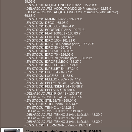
39.03 €
- EN STOCK
-
ACQUATONDO 29 Piano
- 156.98 €
- DELAI 20 JOURS
-
ACQUATONDO 29 Prismatico
- 92.56 €
- DELAI 20 JOURS
-
ACQUATONDO 29 Prismatico (vitre latérale)
-
69.65 €
- EN STOCK
-
AIRFIRE Piano
- 137.83 €
- EN STOCK
-
DECO
- 68.03 €
- EN STOCK
-
DOUBLE
- 169.04 €
- EN STOCK
-
ECOSTAR PIANA
- 99.71 €
- EN STOCK
-
FLAT 100/101
- 183.83 €
- EN STOCK
-
FLAT 120
- 218.66 €
- EN STOCK
-
IDRO 100
- 161.21 €
- EN STOCK
-
IDRO 100 (double porte)
- 77.22 €
- EN STOCK
-
IDRO 30
- 86.73 €
- EN STOCK
-
IDRO 50
- 126.09 €
- EN STOCK
-
IDRO 70
- 126.09 €
- EN STOCK
-
IDRO 70 (double porte)
- 60.20 €
- EN STOCK
-
IDROPELLBOX
- 68.27 €
- EN STOCK
-
INPELLET 49
- 57.24 €
- EN STOCK
-
INPELLET 54
- 57.24 €
- EN STOCK
-
LUCE 54
- 87.77 €
- EN STOCK
-
LUCE 62
- 111.53 €
- EN STOCK
-
PELLBOX SCF
- 87.77 €
- EN STOCK
-
PELLET-BLOK
- 135.30 €
- EN STOCK
-
PELLINSERT 54
- 80.88 €
- EN STOCK
-
PELLSTAR
- 80.88 €
- DELAI 20 JOURS
-
RIGA 49
- 133.27 €
- DELAI 20 JOURS
-
RIGA 54
- 133.27 €
- EN STOCK
-
STIL 62/76
- 169.04 €
- EN STOCK
-
STILE Piano
- 165.44 €
- EN STOCK
-
TEKNO 1
- 142.28 €
- DELAI 20 JOURS
-
TEKNO 2
- 119.04 €
- DELAI 20 JOURS
-
TEKNO 2 (vitre latérale)
- 48.30 €
- DELAI 20 JOURS
-
TEKNO 3
- 92.56 €
- DELAI 20 JOURS
-
TEKNO 3 (vitre latérale)
- 48.30 €
- EN STOCK
-
THERMOFIRE Piano
- 137.83 €
Verre sérigraphié pour insert EDILKAMIN