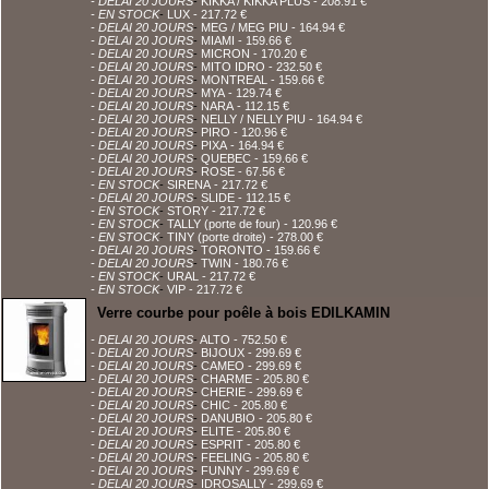
- DELAI 20 JOURS
-
KIKKA / KIKKA PLUS
- 208.91 €
- EN STOCK
-
LUX
- 217.72 €
- DELAI 20 JOURS
-
MEG / MEG PIU
- 164.94 €
- DELAI 20 JOURS
-
MIAMI
- 159.66 €
- DELAI 20 JOURS
-
MICRON
- 170.20 €
- DELAI 20 JOURS
-
MITO IDRO
- 232.50 €
- DELAI 20 JOURS
-
MONTREAL
- 159.66 €
- DELAI 20 JOURS
-
MYA
- 129.74 €
- DELAI 20 JOURS
-
NARA
- 112.15 €
- DELAI 20 JOURS
-
NELLY / NELLY PIU
- 164.94 €
- DELAI 20 JOURS
-
PIRO
- 120.96 €
- DELAI 20 JOURS
-
PIXA
- 164.94 €
- DELAI 20 JOURS
-
QUEBEC
- 159.66 €
- DELAI 20 JOURS
-
ROSE
- 67.56 €
- EN STOCK
-
SIRENA
- 217.72 €
- DELAI 20 JOURS
-
SLIDE
- 112.15 €
- EN STOCK
-
STORY
- 217.72 €
- EN STOCK
-
TALLY (porte de four)
- 120.96 €
- EN STOCK
-
TINY (porte droite)
- 278.00 €
- DELAI 20 JOURS
-
TORONTO
- 159.66 €
- DELAI 20 JOURS
-
TWIN
- 180.76 €
- EN STOCK
-
URAL
- 217.72 €
- EN STOCK
-
VIP
- 217.72 €
Verre courbe pour poêle à bois EDILKAMIN
- DELAI 20 JOURS
-
ALTO
- 752.50 €
- DELAI 20 JOURS
-
BIJOUX
- 299.69 €
- DELAI 20 JOURS
-
CAMEO
- 299.69 €
- DELAI 20 JOURS
-
CHARME
- 205.80 €
- DELAI 20 JOURS
-
CHERIE
- 299.69 €
- DELAI 20 JOURS
-
CHIC
- 205.80 €
- DELAI 20 JOURS
-
DANUBIO
- 205.80 €
- DELAI 20 JOURS
-
ELITE
- 205.80 €
- DELAI 20 JOURS
-
ESPRIT
- 205.80 €
- DELAI 20 JOURS
-
FEELING
- 205.80 €
- DELAI 20 JOURS
-
FUNNY
- 299.69 €
- DELAI 20 JOURS
-
IDROSALLY
- 299.69 €