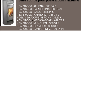
Verre courbe pour poêle à bois THERMIA
- EN STOCK
-
ATHENA
- 388.34 €
- EN STOCK
-
BARCELONA
- 388.34 €
- EN STOCK
-
BASIC
- 388.34 €
- EN STOCK
-
HAMBURG
- 388.34 €
- DELAI 20 JOURS
-
HIRON
- 435.11 €
- EN STOCK
-
MADAGASCAR
- 629.73 €
- EN STOCK
-
MUNCHEN
- 388.34 €
- EN STOCK
-
OLYMPUS
- 388.34 €
- EN STOCK
-
SANTORINI V1
- 308.44 €
Découpe à vos dimensions de verre insert, remplacement de
CGV
-
Mentions légales
verre d'insert cassé, vitre insert, verre de cheminée et poêle, plaque de sol