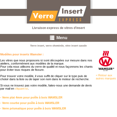
Livraison express de vitres d'insert
Menu
Verre insert, verre cheminée, vitre insert cassée
Modèles pour inserts Wamsler :
Les vitres que nous proposons ici sont découpées sur mesure dans nos
ateliers, conformément aux modèles de la marque.
Pour cela nous utilisons du verre de qualité et nous façonnons les chants
pour éviter tous risques de fissure.
< Retour aux
Pour trouver votre modèle, il vous suffit de cliquer sur le type puis de
autres marques
choisir dans la liste ou de taper son nom dans le moteur de recherche.
Si vous ne trouvez pas votre modèle, faites-nous une demande de devis
par mail en
cliquant ici
.
- Verre plat 4mm pour poêle à bois WAMSLER
- Verre courbe pour poêle à bois WAMSLER
- Verre prismatique pour poêle à bois WAMSLER