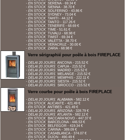
- EN STOCK
-
SERENA
- 69.34 €
- EN STOCK
-
SIENNA
- 38.70 €
- EN STOCK
-
SOLFERINO
- 43.86 €
- EN STOCK
-
SYDNEY
- 73.04 €
- EN STOCK
-
TAHITI
- 44.12 €
- EN STOCK
-
TANTO
- 117.26 €
- EN STOCK
-
TENERIFE
- 68.69 €
- EN STOCK
-
TIME
- 51.61 €
- EN STOCK
-
TUVALU
- 68.98 €
- EN STOCK
-
TWIST
- 69.34 €
- EN STOCK
-
VALETTA
- 38.70 €
- EN STOCK
-
VERACRUZ
- 30.00 €
- EN STOCK
-
ZARIA
- 68.98 €
Verre sérigraphié pour poêle à bois FIREPLACE
- DELAI 20 JOURS
-
ANCONA
- 215.52 €
- DELAI 20 JOURS
-
CAPUA
- 215.52 €
- DELAI 20 JOURS
-
MADRID
- 215.52 €
- DELAI 20 JOURS
-
MELANGE
- 215.52 €
- DELAI 20 JOURS
-
MEMPHIS
- 222.11 €
- DELAI 20 JOURS
-
SIESTA
- 215.52 €
- DELAI 20 JOURS
-
SIROCCO
- 215.52 €
Verre courbe pour poêle à bois FIREPLACE
- DELAI 20 JOURS
-
ALABAMA
- 582.12 €
- EN STOCK
-
ALICANTE
- 421.49 €
- EN STOCK
-
ANTIBES
- 421.49 €
- DELAI 20 JOURS
-
ARIZONA
- 328.79 €
- DELAI 20 JOURS
-
ATLANTA
- 582.12 €
- EN STOCK
-
BACCARA NOVO
- 447.37 €
- EN STOCK
-
BARCELONA
- 446.53 €
- EN STOCK
-
BELFEGOR
- 419.34 €
- EN STOCK
-
CARINA
- 389.09 €
- EN STOCK
-
CASABLANCA
- 374.07 €
- EN STOCK
-
DIJON
- 490.49 €