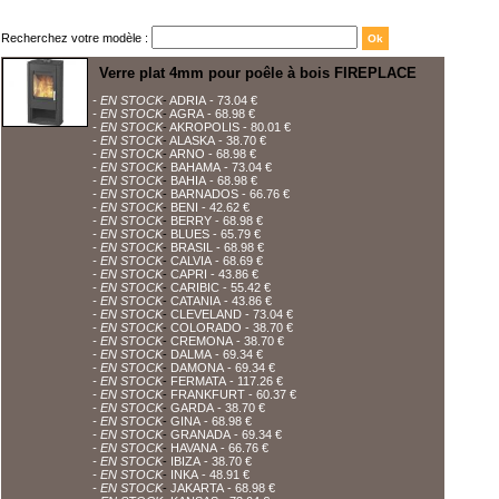
Recherchez votre modèle :
Verre plat 4mm pour poêle à bois FIREPLACE
- EN STOCK
-
ADRIA
- 73.04 €
- EN STOCK
-
AGRA
- 68.98 €
- EN STOCK
-
AKROPOLIS
- 80.01 €
- EN STOCK
-
ALASKA
- 38.70 €
- EN STOCK
-
ARNO
- 68.98 €
- EN STOCK
-
BAHAMA
- 73.04 €
- EN STOCK
-
BAHIA
- 68.98 €
- EN STOCK
-
BARNADOS
- 66.76 €
- EN STOCK
-
BENI
- 42.62 €
- EN STOCK
-
BERRY
- 68.98 €
- EN STOCK
-
BLUES
- 65.79 €
- EN STOCK
-
BRASIL
- 68.98 €
- EN STOCK
-
CALVIA
- 68.69 €
- EN STOCK
-
CAPRI
- 43.86 €
- EN STOCK
-
CARIBIC
- 55.42 €
- EN STOCK
-
CATANIA
- 43.86 €
- EN STOCK
-
CLEVELAND
- 73.04 €
- EN STOCK
-
COLORADO
- 38.70 €
- EN STOCK
-
CREMONA
- 38.70 €
- EN STOCK
-
DALMA
- 69.34 €
- EN STOCK
-
DAMONA
- 69.34 €
- EN STOCK
-
FERMATA
- 117.26 €
- EN STOCK
-
FRANKFURT
- 60.37 €
- EN STOCK
-
GARDA
- 38.70 €
- EN STOCK
-
GINA
- 68.98 €
- EN STOCK
-
GRANADA
- 69.34 €
- EN STOCK
-
HAVANA
- 66.76 €
- EN STOCK
-
IBIZA
- 38.70 €
- EN STOCK
-
INKA
- 48.91 €
- EN STOCK
-
JAKARTA
- 68.98 €