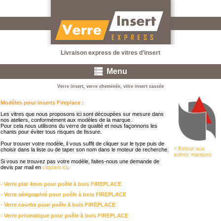
Livraison express de vitres d'insert
Menu
Verre insert, verre cheminée, vitre insert cassée
Modèles pour inserts Fireplace :
Les vitres que nous proposons ici sont découpées sur mesure dans
nos ateliers, conformément aux modèles de la marque.
Pour cela nous utilisons du verre de qualité et nous façonnons les
chants pour éviter tous risques de fissure.
Pour trouver votre modèle, il vous suffit de cliquer sur le type puis de
< Retour aux
choisir dans la liste ou de taper son nom dans le moteur de recherche.
autres marques
Si vous ne trouvez pas votre modèle, faites-nous une demande de
devis par mail en
cliquant ici
.
- Verre plat 4mm pour poêle à bois FIREPLACE
- Verre sérigraphié pour poêle à bois FIREPLACE
- Verre courbe pour poêle à bois FIREPLACE
- Verre prismatique pour poêle à bois FIREPLACE