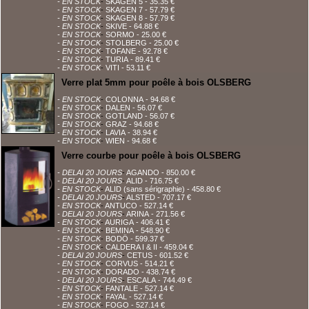
- EN STOCK
-
SKAGEN 5
- 35.35 €
- EN STOCK
-
SKAGEN 7
- 57.79 €
- EN STOCK
-
SKAGEN 8
- 57.79 €
- EN STOCK
-
SKIVE
- 64.88 €
- EN STOCK
-
SORMO
- 25.00 €
- EN STOCK
-
STOLBERG
- 25.00 €
- EN STOCK
-
TOFANE
- 92.78 €
- EN STOCK
-
TURIA
- 89.41 €
- EN STOCK
-
VITI
- 53.11 €
Verre plat 5mm pour poêle à bois OLSBERG
- EN STOCK
-
COLONNA
- 94.68 €
- EN STOCK
-
DALEN
- 56.07 €
- EN STOCK
-
GOTLAND
- 56.07 €
- EN STOCK
-
GRAZ
- 94.68 €
- EN STOCK
-
LAVIA
- 38.94 €
- EN STOCK
-
WIEN
- 94.68 €
Verre courbe pour poêle à bois OLSBERG
- DELAI 20 JOURS
-
AGANDO
- 850.00 €
- DELAI 20 JOURS
-
ALID
- 716.75 €
- EN STOCK
-
ALID (sans sérigraphie)
- 458.80 €
- DELAI 20 JOURS
-
ALSTED
- 707.17 €
- EN STOCK
-
ANTUCO
- 527.14 €
- DELAI 20 JOURS
-
ARINA
- 271.56 €
- EN STOCK
-
AURIGA
- 406.41 €
- EN STOCK
-
BEMINA
- 548.90 €
- EN STOCK
-
BODÖ
- 599.37 €
- EN STOCK
-
CALDERA I & II
- 459.04 €
- DELAI 20 JOURS
-
CETUS
- 601.52 €
- EN STOCK
-
CORVUS
- 514.21 €
- EN STOCK
-
DORADO
- 438.74 €
- DELAI 20 JOURS
-
ESCALA
- 744.49 €
- EN STOCK
-
FANTALE
- 527.14 €
- EN STOCK
-
FAYAL
- 527.14 €
- EN STOCK
-
FOGO
- 527.14 €