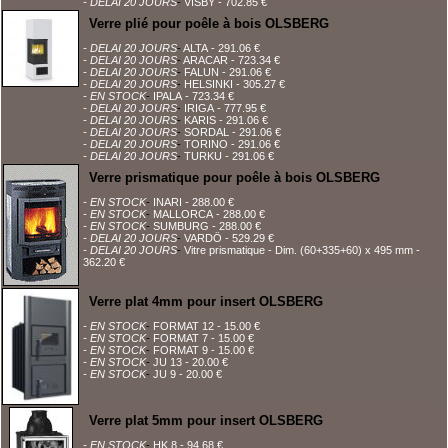
- DELAI 20 JOURS
-
VISBY
- 702.85 €
Verre plié pour poêle à bois OLSBERG
- DELAI 20 JOURS
-
ALTA
- 291.06 €
- DELAI 20 JOURS
-
ARACAR
- 723.34 €
- DELAI 20 JOURS
-
FALUN
- 291.06 €
- DELAI 20 JOURS
-
HELSINKI
- 305.27 €
- EN STOCK
-
IPALA
- 723.34 €
- DELAI 20 JOURS
-
IRIGA
- 777.95 €
- DELAI 20 JOURS
-
KARIS
- 291.06 €
- DELAI 20 JOURS
-
SORDAL
- 291.06 €
- DELAI 20 JOURS
-
TORINO
- 291.06 €
- DELAI 20 JOURS
-
TURKU
- 291.06 €
Verre prismatique pour poêle à bois OLSBERG
- EN STOCK
-
INARI
- 288.00 €
- EN STOCK
-
MALLORCA
- 288.00 €
- EN STOCK
-
SUMBURG
- 288.00 €
- DELAI 20 JOURS
-
VARDÖ
- 529.29 €
- DELAI 20 JOURS
-
Vitre prismatique - Dim. (60+335+60) x 495 mm
-
362.20 €
Verre plat 4mm pour insert OLSBERG
- EN STOCK
-
FORMAT 12
- 15.00 €
- EN STOCK
-
FORMAT 7
- 15.00 €
- EN STOCK
-
FORMAT 9
- 15.00 €
- EN STOCK
-
JU 13
- 20.00 €
- EN STOCK
-
JU 9
- 20.00 €
Verre plat 5mm pour insert OLSBERG
- EN STOCK
-
HK 8
- 94.68 €