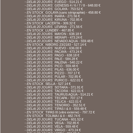
- DELAI 20 JOURS
-
FUEGO
- 514.21 €
- DELAI 20 JOURS
-
GENESIS 4 / 6 / 7 / 8
- 648.00 €
- DELAI 20 JOURS
-
GOLAYA
- 753.52 €
- EN STOCK
-
GOLAYA (sans sérigraphie)
- 458.80 €
- DELAI 20 JOURS
-
INARA
- 271.56 €
- DELAI 20 JOURS
-
KIRUNA
- 702.85 €
- EN STOCK
-
LACERTA
- 309.32 €
- DELAI 20 JOURS
-
LEVANA
- 271.56 €
- EN STOCK
-
LUNDBY
- 467.85 €
- DELAI 20 JOURS
-
MAYON
- 638.18 €
- DELAI 20 JOURS
-
MERAPI
- 473.24 €
- DELAI 20 JOURS
-
NEVADO AQUA
- 559.48 €
- EN STOCK
-
NIBORG 23/2183
- 527.14 €
- DELAI 20 JOURS
-
NUEVO
- 636.00 €
- DELAI 20 JOURS
-
PACAYA
- 473.24 €
- DELAI 20 JOURS
-
PAGO
- 638.18 €
- DELAI 20 JOURS
-
PALE
- 584.28 €
- DELAI 20 JOURS
-
PALENA
- 540.22 €
- DELAI 20 JOURS
-
PICO
- 559.48 €
- DELAI 20 JOURS
-
PILAS
- 636.00 €
- DELAI 20 JOURS
-
PIZZO
- 707.17 €
- DELAI 20 JOURS
-
PULAR
- 702.85 €
- DELAI 20 JOURS
-
PURICO
- 622.01 €
- EN STOCK
-
SELLA
- 527.14 €
- DELAI 20 JOURS
-
SOTARA
- 371.91 €
- DELAI 20 JOURS
-
TACORA
- 622.01 €
- DELAI 20 JOURS
-
TAURUS AQUA
- 514.21 €
- DELAI 20 JOURS
-
TECAPA
- 707.17 €
- DELAI 20 JOURS
-
TELICA
- 622.01 €
- DELAI 20 JOURS
-
TENORIO
- 352.51 €
- DELAI 20 JOURS
-
TIPAS I & II
- 559.48 €
- EN STOCK
-
TIPAS III (vitre externe)
- 797.72 €
- EN STOCK
-
TOLIMA I & II
- 482.74 €
- DELAI 20 JOURS
-
TUCANA
- 601.52 €
- DELAI 20 JOURS
-
VEGA
- 702.85 €
- DELAI 20 JOURS
-
VELA
- 559.48 €
- DELAI 20 JOURS
-
VIRGO
- 473.24 €